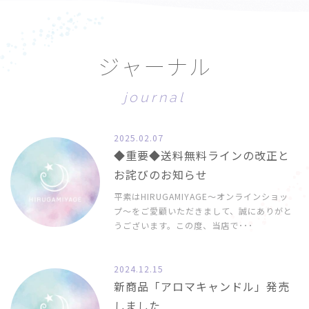
ジ
ャ
ー
ナ
ル
j
o
u
r
n
a
l
2025.02.07
◆重要◆送料無料ラインの改正と
お詫びのお知らせ
平素はHIRUGAMIYAGE〜オンラインショッ
プ〜をご愛顧いただきまして、誠にありがと
うございます。この度、当店で･･･
2024.12.15
新商品「アロマキャンドル」発売
しました