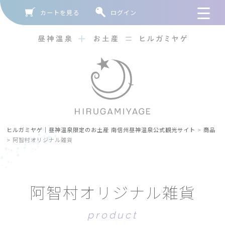
カートを見る
ログイン
ヒルガミヤゲ｜昼神温泉限定のお土産 南信州昼神温泉公式観光サイト
>
商品
>
阿智村オリジナル雑貨
阿
智
村
オ
リ
ジ
ナ
ル
雑
貨
p
r
o
d
u
c
t