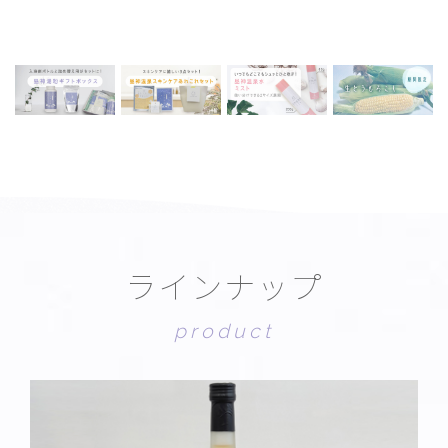
ラ
イ
ン
ナ
ッ
プ
p
r
o
d
u
c
t