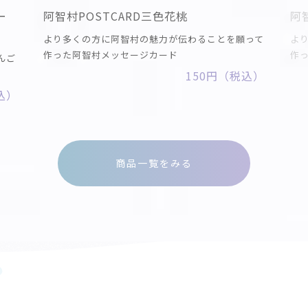
ー
阿智村POSTCARD三色花桃
阿
より多くの方に阿智村の魅力が伝わることを願って
よ
作った阿智村メッセージカード
作
んご
150円（税込）
税込）
商品一覧をみる