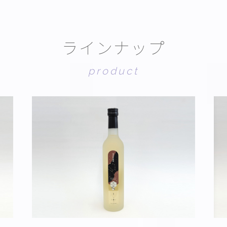
ラ
イ
ン
ナ
ッ
プ
p
r
o
d
u
c
t