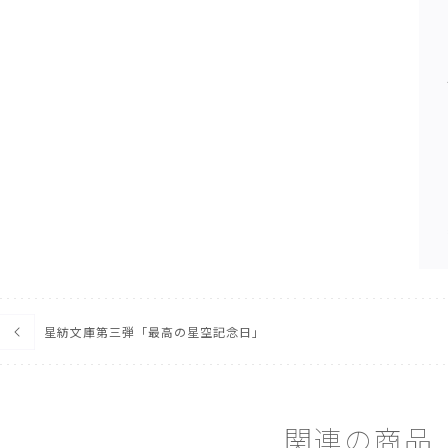
星紡文庫第三弾「最高の星空記念日」
関
連
の
商
品