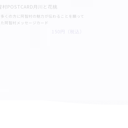
智村POSTCARD月川と花桃
り多くの方に阿智村の魅力が伝わることを願って
った阿智村メッセージカード
150円（税込）