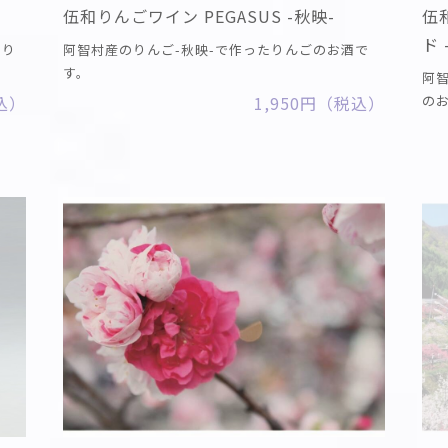
伍和りんごワイン PEGASUS -秋映-
伍
ド 
のり
阿智村産のりんご-秋映-で作ったりんごのお酒で
す。
阿
税込）
1,950円（税込）
の