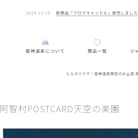
2024.12.15
新商品「アロマキャンドル」発売しました
2024.08.01
期間限定！あっくん畑の「なみあいとうも
し」オンラインで発売
2025.02.07
◆重要◆送料無料ラインの改正とお詫びの
せ
昼神温泉について
商品一覧
ジ
ヒルガミヤゲ｜昼神温泉限定のお土産 
阿智村POSTCARD天空の楽園