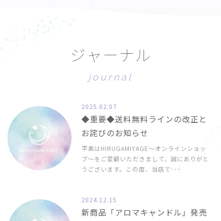
ジ
ャ
ー
ナ
ル
j
o
u
r
n
a
l
2025.02.07
◆重要◆送料無料ラインの改正と
お詫びのお知らせ
平素はHIRUGAMIYAGE〜オンラインショッ
プ〜をご愛顧いただきまして、誠にありがと
うございます。この度、当店で･･･
2024.12.15
新商品「アロマキャンドル」発売