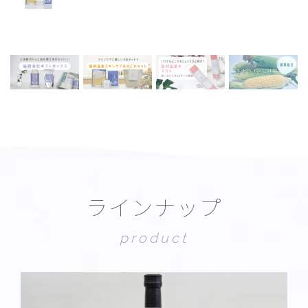
ラ
イ
ン
ナ
ッ
プ
p
r
o
d
u
c
t