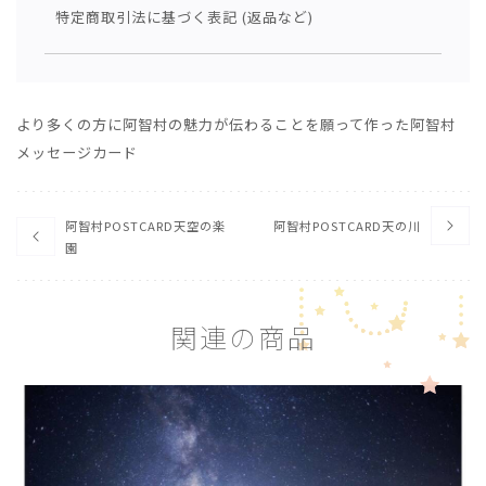
特定商取引法に基づく表記 (返品など)
より多くの方に阿智村の魅力が伝わることを願って作った阿智村
メッセージカード
阿智村POSTCARD天空の楽
阿智村POSTCARD天の川
園
関
連
の
商
品