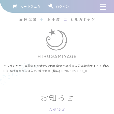
カートを見る
ログイン
ヒルガミヤゲ｜昼神温泉限定のお土産 南信州昼神温泉公式観光サイト
>
商品
>
阿智村大豆つぶほまれ-煎り大豆-(塩味)
>
20250220-13_R
お
知
ら
せ
n
e
w
s