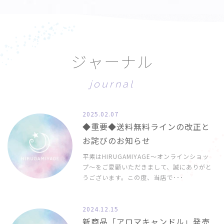
ジ
ャ
ー
ナ
ル
j
o
u
r
n
a
l
2025.02.07
◆重要◆送料無料ラインの改正と
お詫びのお知らせ
平素はHIRUGAMIYAGE〜オンラインショッ
プ〜をご愛顧いただきまして、誠にありがと
うございます。この度、当店で･･･
2024.12.15
新商品「アロマキャンドル」発売