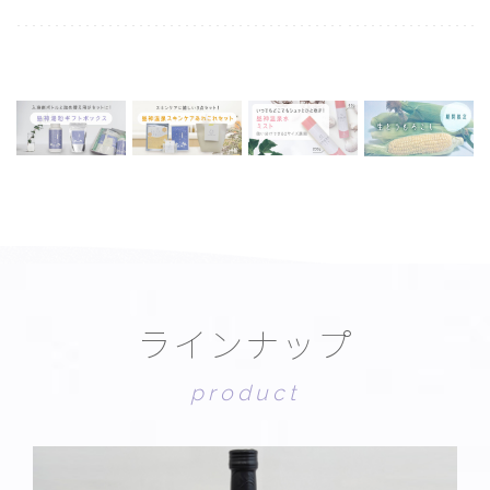
ラ
イ
ン
ナ
ッ
プ
p
r
o
d
u
c
t