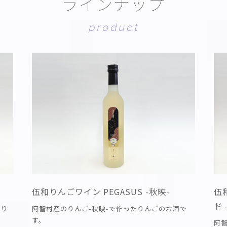
ラ
イ
ン
ナ
ッ
プ
p
r
o
d
u
c
t
伍和りんごワイン PEGASUS -秋映-
伍
ド 
のり
阿智村産のりんご-秋映-で作ったりんごのお酒で
す。
阿