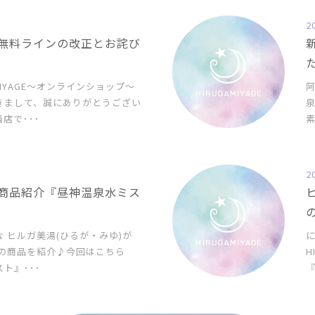
2
無料ラインの改正とお詫び
MIYAGE〜オンラインショップ〜
きまして、誠にありがとうござい
店で･･･
素
2
商品紹介『昼神温泉水ミス
 ヒルガ美湯(ひるが・みゆ)が
に
AGEの商品を紹介♪今回はこちら
H
ト』･･･
『