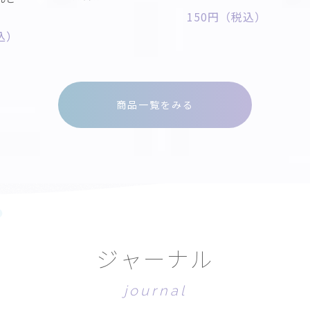
150円（税込）
税込）
商品一覧をみる
ジ
ャ
ー
ナ
ル
j
o
u
r
n
a
l