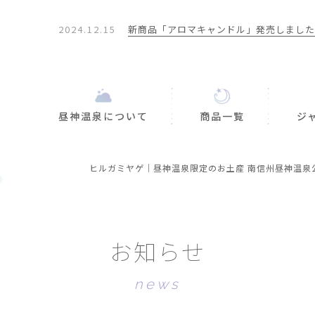
2024.12.15
新商品「アロマキャンドル」発売しました
2024.08.01
期間限定！あっくん畑の「なみあいとうも
し」オンラインで発売
2025.02.07
◆重要◆送料無料ラインの改正とお詫びの
せ
昼神温泉について
商品一覧
ジ
ヒルガミヤゲ｜昼神温泉限定のお土産 南信州昼神温泉
お
知
ら
せ
n
e
w
s