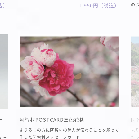
税込）
1,950円（税込）
の
ー
阿智村POSTCARD三色花桃
阿
より多くの方に阿智村の魅力が伝わることを願って
よ
作った阿智村メッセージカード
作
んご