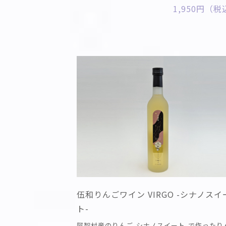
1,950円（
伍和りんごワイン VIRGO -シナノスイ
ト-
阿智村産のりんご-シナノスイート-で作ったり