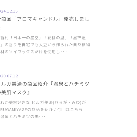
024.12.15
新商品「アロマキャンドル」発売しまし
た
阿智村「日本一の星空」「花桃の里」「昼神温
泉」の香りを自宅でも大豆から作られた自然植物
材のソイワックスだけを使用し･･･
020.07.12
ヒルガ美湯の商品紹介『温泉とハチミツ
の美肌マスク』
わか美容好きな ヒルガ美湯(ひるが・みゆ)が
IRUGAMIYAGEの商品を紹介♪今回はこちら
温泉とハチミツの美･･･