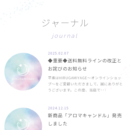
ジ
ャ
ー
ナ
ル
j
o
u
r
n
a
l
2025.02.07
◆重要◆送料無料ラインの改正と
お詫びのお知らせ
平素はHIRUGAMIYAGE〜オンラインショッ
プ〜をご愛顧いただきまして、誠にありがと
うございます。この度、当店で･･･
2024.12.15
新商品「アロマキャンドル」発売
しました