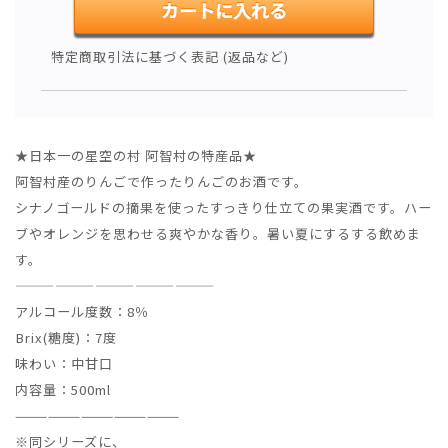
特定商取引法に基づく表記 (返品など)
★日本一の星空の村 阿智村の特産品★
阿智村産のりんごで作ったりんごのお酒です。
シナノゴールドの摘果を使ったすっきり仕立ての果実酒です。ハー
ブやオレンジを思わせる爽やかな香り。暑い夏にするする飲めま
す。
———————————————
アルコール度数：8％
Brix(糖度)：7度
味わい：中甘口
内容量：500ml
———————————————
※同シリーズに、