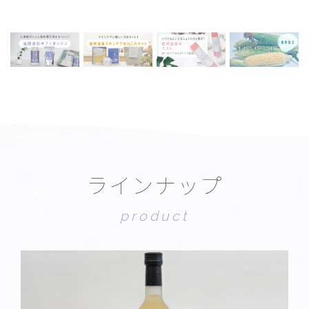
ラ
イ
ン
ナ
ッ
プ
p
r
o
d
u
c
t