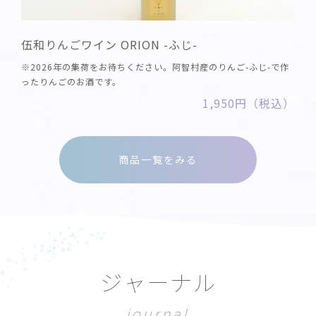
伍和りんごワイン ORION -ふじ-
※2026年の集荷をお待ちください。阿智村産のりんご-ふじ-で作
ったりんごのお酒です。
1,950円（税込）
商品一覧をみる
ジ
ャ
ー
ナ
ル
j
o
u
r
n
a
l