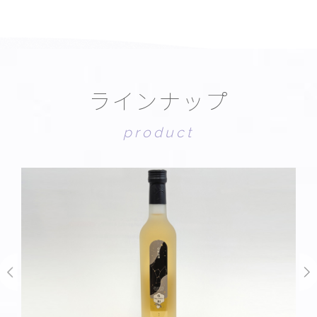
ラ
イ
ン
ナ
ッ
プ
p
r
o
d
u
c
t