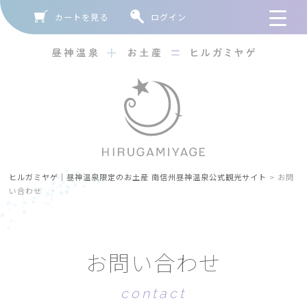
カートを見る
ログイン
ヒルガミヤゲ｜昼神温泉限定のお土産 南信州昼神温泉公式観光サイト
>
お問
い合わせ
お
問
い
合
わ
せ
c
o
n
t
a
c
t